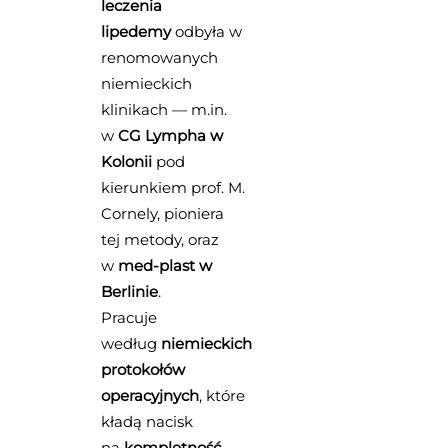
leczenia
lipedemy
odbyła w
renomowanych
niemieckich
klinikach — m.in.
w
CG Lympha w
Kolonii
pod
kierunkiem prof. M.
Cornely, pioniera
tej metody, oraz
w
med-plast w
Berlinie
.
Pracuje
według
niemieckich
protokołów
operacyjnych
, które
kładą nacisk
na
kompletność,